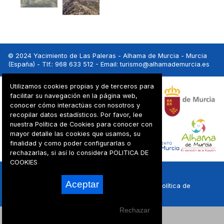
© 2024 Yacimiento de Las Paleras - Alhama de Murcia - Murcia
(España) - Tlf.: 968 633 512 - Email:
turismo@alhamademurcia.es
Utilizamos cookies propias y de terceros para
facilitar su navegación en la página web,
conocer cómo interactúas con nosotros y
recopilar datos estadísticos. Por favor, lee
nuestra Política de Cookies para conocer con
mayor detalle las cookies que usamos, su
finalidad y como poder configurarlas o
rechazarlas, si así lo considera
POLITICA DE
COOKIES
Powered by:
Superweb
Aceptar
Contacto
-
Aviso legal
-
Política de privacidad
-
Política de
cookies
Rechazar